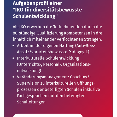
Aufgabenprofil einer
"IKO für diversitätsbewusste
Schulentwicklung"
Als IKO erwerben die Teilnehmenden durch die
80-stündige Qualifizierung Kompetenzen in drei
inhaltlich miteinander verflochtenen Strängen:
Arbeit an der eigenen Haltung (Anti-Bias-
Ansatz/­vorurteils­bewusste Pädagogik)
Interkulturelle Schul­entwicklung
(Unterrichts-, Personal-, Organisations­
entwicklung)
Veränderungs­management: Coaching/­
Supervision zu interkulturellen Öffnungs­
prozessen der beteiligten Schulen inklusive
Fachgesprächen mit den beteiligten
Schulleitungen