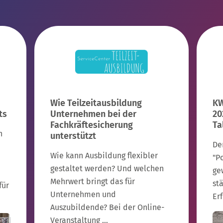
Wie Teilzeitausbildung
KW
ts
Unternehmen bei der
20
Fachkräftesicherung
Ta
n
unterstützt
De
Wie kann Ausbildung flexibler
"P
gestaltet werden? Und welchen
gew
Mehrwert bringt das für
stä
für
Unternehmen und
Er
Auszubildende? Bei der Online-
Veranstaltung …