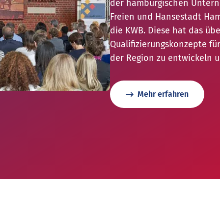
er
on und