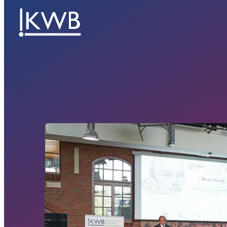
Herbststaffel startet am Donnerstag, dem 
Die
Führungskräfte
Am
Donnerstag, dem 3. September 2026,
sta
diesjährige Herbststaffel der Führungskräf
Hamburger (Nachwuchs-)Führungskräfte erw