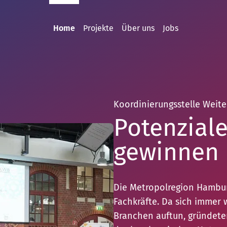
Home
Projekte
Über uns
Jobs
3. September 2026
schmiede
rtet die
teschmiede.
artet wieder