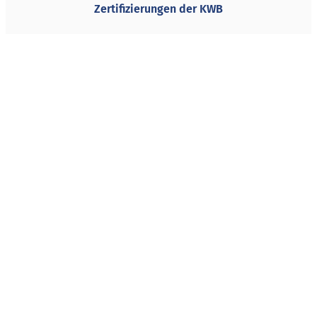
Zertifizierungen der KWB
Folgen Sie uns
Newsletter abonnieren
© 2026 KWB Koordinierungsstelle Weiterbildung und