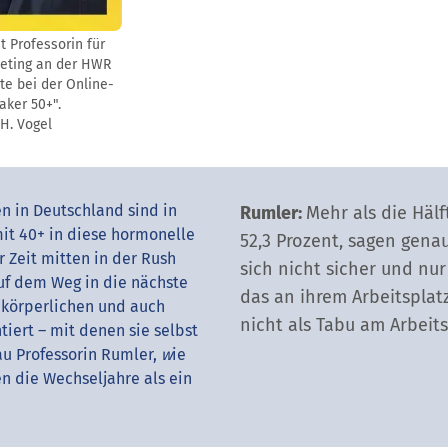
t Professorin für
eting an der HWR
ote bei der Online-
ker 50+".
H. Vogel
en in Deutschland sind in
Rumler:
Mehr als die Häl
it 40+ in diese hormonelle
52,3 Prozent, sagen gena
 Zeit mitten in der Rush
sich nicht sicher und nu
auf dem Weg in die nächste
das an ihrem Arbeitsplat
 körperlichen und auch
nicht als Tabu am Arbeits
iert – mit denen sie selbst
u Professorin Rumler,
w
ie
en die Wechseljahre als ein