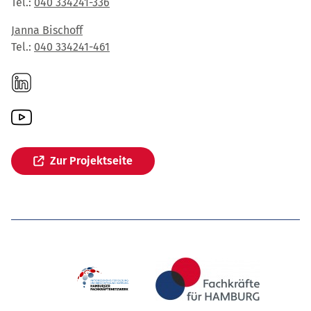
Tel.:
040 334241-336
Janna Bischoff
Tel.:
040 334241-461
Zur Projektseite