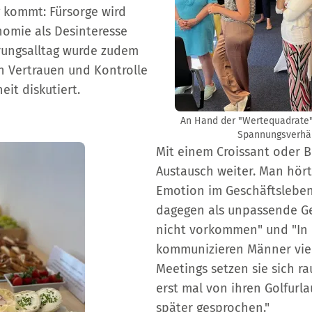
 kommt: Fürsorge wird
nomie als Desinteresse
rungsalltag wurde zudem
n Vertrauen und Kontrolle
it diskutiert.
An Hand der "Wertequadrate"
Spannungsverhäl
Mit einem Croissant oder B
Austausch weiter. Man hört
Emotion im Geschäftsleben 
dagegen als unpassende Ge
nicht vorkommen" und "I
kommunizieren Männer viel
Meetings setzen sie sich 
erst mal von ihren Golfurla
später gesprochen."