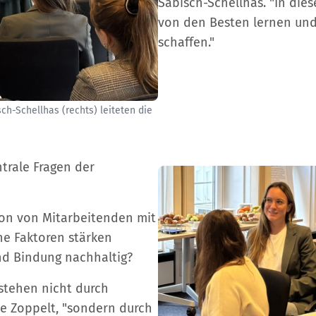
Sabisch-Schellhas. "In di
von den Besten lernen und
schaffen."
ch-Schellhas (rechts) leiteten die
trale Fragen der
tion von Mitarbeitenden mit
e Faktoren stärken
d Bindung nachhaltig?
tstehen nicht durch
e Zoppelt, "sondern durch