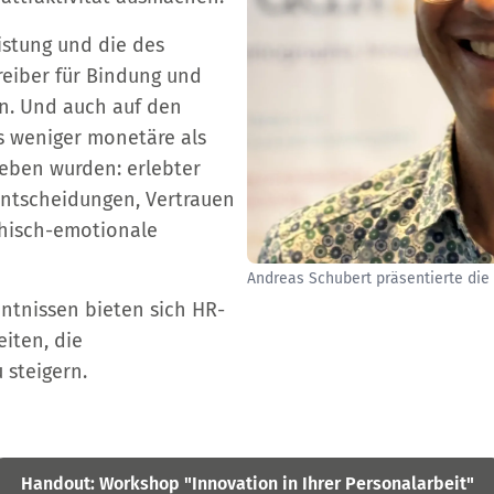
istung und die des
reiber für Bindung und
n. Und auch auf den
s weniger monetäre als
geben wurden: erlebter
Entscheidungen, Vertrauen
chisch-emotionale
Andreas Schubert präsentierte die
ntnissen bieten sich HR-
eiten, die
 steigern.
Handout: Workshop "Innovation in Ihrer Personalarbeit"